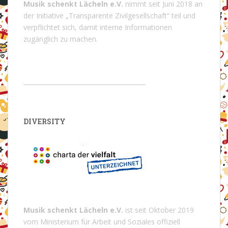
Musik schenkt Lächeln e.V.
nimmt seit Juni 2018 an
der Initiative „Transparente Zivilgesellschaft“ teil und
verpflichtet sich, damit interne Informationen
zugänglich zu machen.
________________________________________
DIVERSITY
Musik schenkt Lächeln e.V.
ist seit Oktober 2019
vom Ministerium für Arbeit und Soziales offiziell