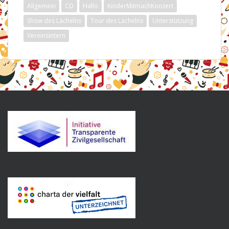
Allgemein
CD
Hallo
KinderMitmachKonzert
Show des Lächelns
Tour des Lächelns
Unterstützung
Vereinsintern