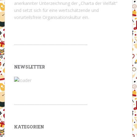
anerkannter Unterzeichnung der „Charta der Vielfalt“
und setzt sich für eine wertschätzende und
vorurteilsfreie Organisationskultur ein.
________________________________________
NEWSLETTER
________________________________________
KATEGORIEN