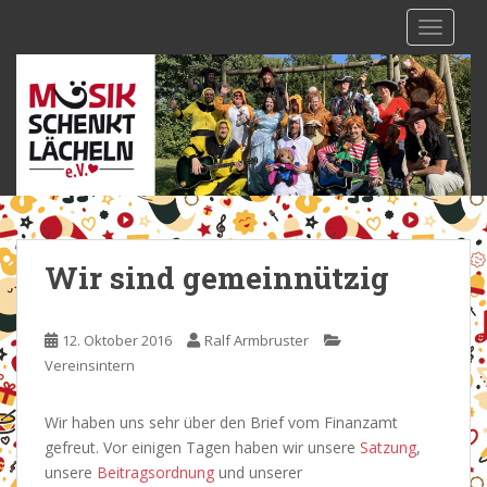
S
TOGGLE
k
i
p
t
o
m
a
i
n
c
Wir sind gemeinnützig
o
n
t
12. Oktober 2016
Ralf Armbruster
e
Vereinsintern
n
t
Wir haben uns sehr über den Brief vom Finanzamt
gefreut. Vor einigen Tagen haben wir unsere
Satzung
,
unsere
Beitragsordnung
und unserer