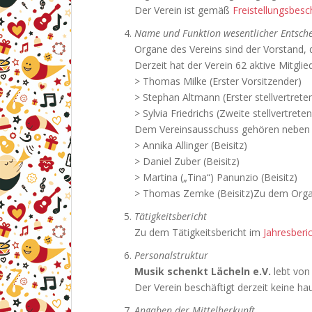
Der Verein ist gemäß
Freistellungsbesc
Name und Funktion wesentlicher Entsch
Organe des Vereins sind der Vorstand,
Derzeit hat der Verein 62 aktive Mitgl
> Thomas Milke (Erster Vorsitzender)
> Stephan Altmann (Erster stellvertrete
> Sylvia Friedrichs (Zweite stellvertret
Dem Vereinsausschuss gehören neben d
> Annika Allinger (Beisitz)
> Daniel Zuber (Beisitz)
> Martina („Tina“) Panunzio (Beisitz)
> Thomas Zemke (Beisitz)Zu dem Or
Tätigkeitsbericht
Zu dem Tätigkeitsbericht im
Jahresberi
Personalstruktur
Musik schenkt Lächeln e.V.
lebt von
Der Verein beschäftigt derzeit keine ha
Angaben der Mittelherkunft