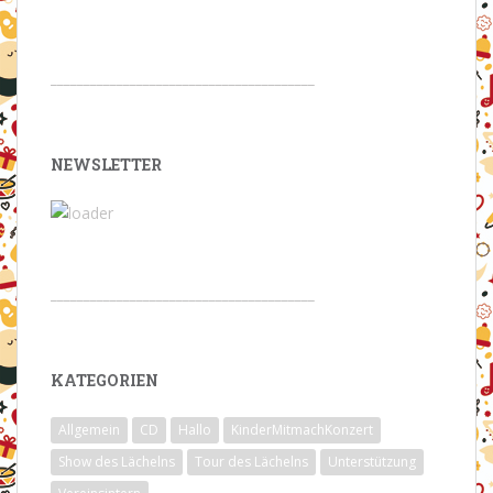
________________________________________
NEWSLETTER
________________________________________
KATEGORIEN
Allgemein
CD
Hallo
KinderMitmachKonzert
Show des Lächelns
Tour des Lächelns
Unterstützung