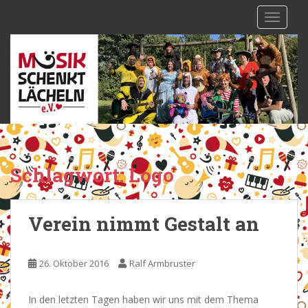
S
TOGGLE
k
i
p
t
o
m
a
i
n
c
Schlagwort:
Logo
o
n
t
Verein nimmt Gestalt an
e
n
t
26. Oktober 2016
Ralf Armbruster
In den letzten Tagen haben wir uns mit dem Thema