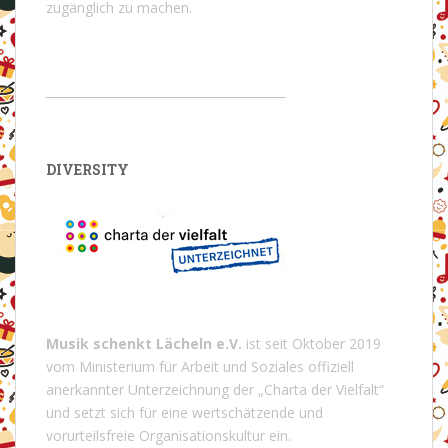
zugänglich zu machen.
________________________________________
DIVERSITY
Musik schenkt Lächeln e.V.
ist seit Oktober 2019
vom Ministerium für Arbeit und Soziales offiziell
anerkannter Unterzeichnung der „Charta der Vielfalt“
und setzt sich für eine wertschätzende und
vorurteilsfreie Organisationskultur ein.